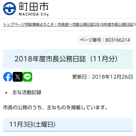
こ
の
ペ
トップページ
市政情報
ようこそ！市長室へ
市長公務日誌
2018年度市長公務日誌
ー
本
ジ
ページ番号：803166214
文
の
こ
先
2018年度市長公務日誌（11月分）
こ
頭
か
で
ら
更新日：2018年12月26日
す
主な活動記録
市長の公務のうち、主なものを掲載しています。
11月3日(土曜日)