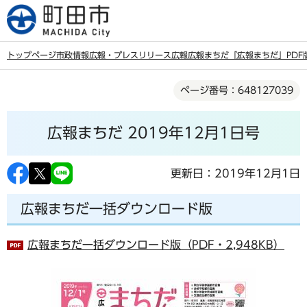
こ
の
ペ
トップページ
市政情報
広報・プレスリリース
広報
広報まちだ
「広報まちだ」PDF
ー
本
ジ
ページ番号：648127039
文
の
こ
先
広報まちだ 2019年12月1日号
こ
頭
か
で
ら
更新日：2019年12月1日
す
広報まちだ一括ダウンロード版
広報まちだ一括ダウンロード版（PDF・2,948KB）