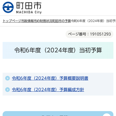
こ
の
ペ
トップページ
市政情報
市の財務状況
町田市の予算
令和6年度（2024年度）当初予
ー
本
ジ
ページ番号：191051293
文
の
こ
先
令和6年度（2024年度）当初予算
こ
頭
か
で
ら
す
令和6年度（2024年度）予算概要説明書
令和6年度（2024年度）予算編成方針