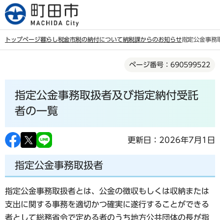
こ
の
ペ
トップページ
暮らし
税金
市税の納付について
納税課からのお知らせ
指定公金事務
ー
本
ジ
ページ番号：690599522
文
の
こ
先
指定公金事務取扱者及び指定納付受託
こ
頭
か
者の一覧
で
ら
す
更新日：2026年7月1日
指定公金事務取扱者
指定公金事務取扱者とは、公金の徴収もしくは収納または
支出に関する事務を適切かつ確実に遂行することができる
者として総務省令で定める者のうち地方公共団体の長が指