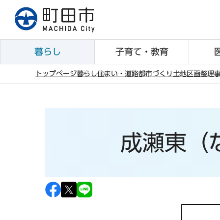
こ
の
ペ
ー
暮らし
子育て・教育
ジ
の
トップページ
暮らし
住まい・道路
都市づくり
土地区画整理
先
本
頭
文
で
こ
す
こ
成瀬東（
か
ら