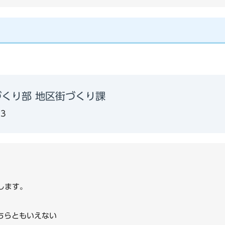
づくり部 地区街づくり課
13
します。
ちらともいえない