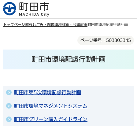
こ
の
ペ
トップページ
暮らし
ごみ・環境
環境
計画・会議
計画
町田市環境配慮行動計画
ー
本
ジ
ページ番号：503303345
文
の
こ
先
町田市環境配慮行動計画
こ
頭
か
で
ら
す
町田市第5次環境配慮行動計画
町田市環境マネジメントシステム
町田市グリーン購入ガイドライン