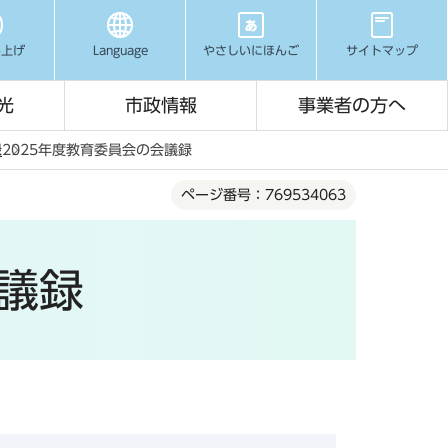
み上げ
Language
やさしいにほんご
サイトマップ
光
市政情報
事業者の方へ
録
2025年度教育委員会の会議録
ページ番号：769534063
会議録