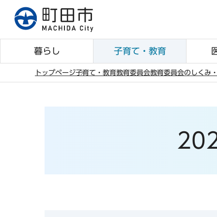
こ
の
ペ
ー
暮らし
子育て・教育
ジ
の
トップページ
子育て・教育
教育委員会
教育委員会のしくみ
先
本
頭
文
で
こ
す
こ
20
か
ら