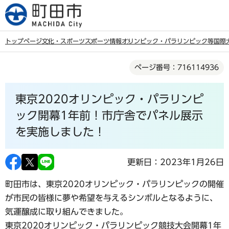
こ
の
ペ
トップページ
文化・スポーツ
スポーツ情報
オリンピック・パラリンピック等国際
ー
本
ジ
ページ番号：716114936
文
の
こ
先
東京2020オリンピック・パラリンピ
こ
頭
か
ック開幕1年前！市庁舎でパネル展示
で
ら
を実施しました！
す
更新日：2023年1月26日
町田市は、東京2020オリンピック・パラリンピックの開催
が市民の皆様に夢や希望を与えるシンボルとなるように、
気運醸成に取り組んできました。
東京2020オリンピック・パラリンピック競技大会開幕1年