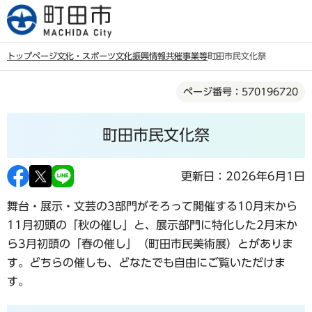
こ
の
ペ
トップページ
文化・スポーツ
文化振興情報
共催事業等
町田市民文化祭
ー
本
ジ
ページ番号：570196720
文
の
こ
先
町田市民文化祭
こ
頭
か
で
ら
更新日：2026年6月1日
す
舞台・展示・文芸の3部門がそろって開催する10月末から
11月初頭の「秋の催し」と、展示部門に特化した2月末か
ら3月初頭の「春の催し」（町田市民美術展）とがありま
す。どちらの催しも、どなたでも自由にご覧いただけま
す。