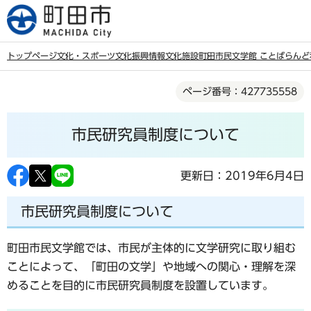
こ
の
ペ
トップページ
文化・スポーツ
文化振興情報
文化施設
町田市民文学館 ことばらんど
ー
本
ジ
ページ番号：427735558
文
の
こ
先
市民研究員制度について
こ
頭
か
で
ら
更新日：2019年6月4日
す
市民研究員制度について
町田市民文学館では、市民が主体的に文学研究に取り組む
ことによって、「町田の文学」や地域への関心・理解を深
めることを目的に市民研究員制度を設置しています。