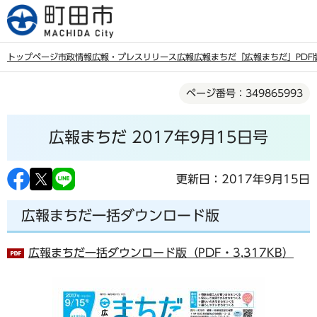
こ
の
ペ
トップページ
市政情報
広報・プレスリリース
広報
広報まちだ
「広報まちだ」PDF
ー
本
ジ
ページ番号：349865993
文
の
こ
先
広報まちだ 2017年9月15日号
こ
頭
か
で
ら
更新日：2017年9月15日
す
広報まちだ一括ダウンロード版
広報まちだ一括ダウンロード版（PDF・3,317KB）