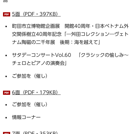
5面（PDF・397KB）
町田市立博物館企画展 開館40周年・日本ベトナム外
交関係樹立40周年記念「―舛田コレクション―ヴェト
ナム陶磁の二千年展 後期：海を越えて」
サタデーコンサートVol.60 「クラシックの愉しみ～
チェロとピアノの演奏会」
ご参加を（催し）
6面（PDF・179KB）
ご参加を（催し）
情報コーナー
7面（PDF・353KB）