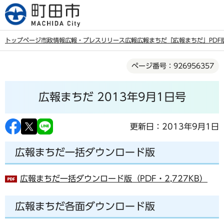
こ
の
ペ
トップページ
市政情報
広報・プレスリリース
広報
広報まちだ
「広報まちだ」PDF
ー
本
ジ
ページ番号：926956357
文
の
こ
先
広報まちだ 2013年9月1日号
こ
頭
か
で
ら
更新日：2013年9月1日
す
広報まちだ一括ダウンロード版
広報まちだ一括ダウンロード版（PDF・2,727KB）
広報まちだ各面ダウンロード版