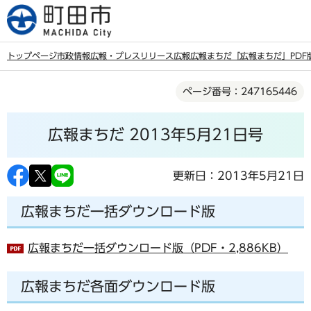
こ
の
ペ
トップページ
市政情報
広報・プレスリリース
広報
広報まちだ
「広報まちだ」PDF
ー
本
ジ
ページ番号：247165446
文
の
こ
先
広報まちだ 2013年5月21日号
こ
頭
か
で
ら
更新日：2013年5月21日
す
広報まちだ一括ダウンロード版
広報まちだ一括ダウンロード版（PDF・2,886KB）
広報まちだ各面ダウンロード版