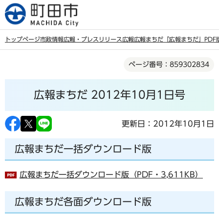
こ
の
ペ
トップページ
市政情報
広報・プレスリリース
広報
広報まちだ
「広報まちだ」PDF
ー
本
ジ
ページ番号：859302834
文
の
こ
先
広報まちだ 2012年10月1日号
こ
頭
か
で
ら
更新日：2012年10月1日
す
広報まちだ一括ダウンロード版
広報まちだ一括ダウンロード版（PDF・3,611KB）
広報まちだ各面ダウンロード版