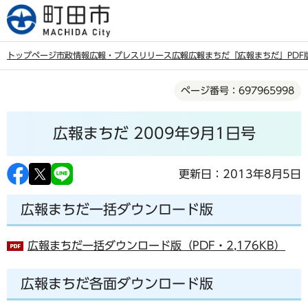
こ
の
ペ
トップページ
市政情報
広報・プレスリリース
広報
広報まちだ
「広報まちだ」PDF
ー
本
ジ
ページ番号：697965998
文
の
こ
先
広報まちだ 2009年9月1日号
こ
頭
か
で
ら
更新日：2013年8月5日
す
広報まちだ一括ダウンロード版
広報まちだ一括ダウンロード版（PDF・2,176KB）
広報まちだ各面ダウンロード版