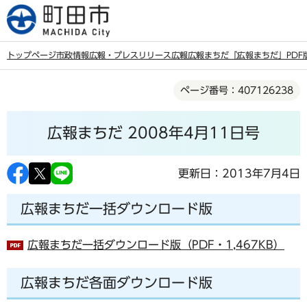
こ
の
ペ
トップページ
市政情報
広報・プレスリリース
広報
広報まちだ
「広報まちだ」PDF
ー
本
ジ
ページ番号：407126238
文
の
こ
先
広報まちだ 2008年4月11日号
こ
頭
か
で
ら
更新日：2013年7月4日
す
広報まちだ一括ダウンロード版
広報まちだ一括ダウンロード版（PDF・1,467KB）
広報まちだ各面ダウンロード版