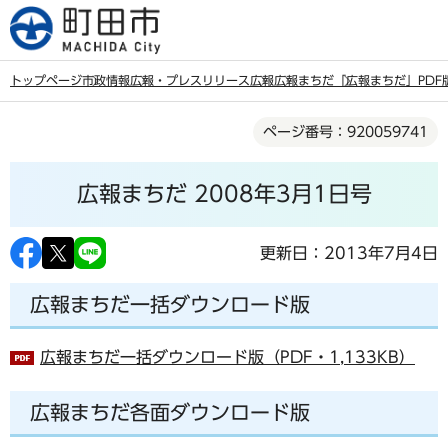
こ
の
ペ
トップページ
市政情報
広報・プレスリリース
広報
広報まちだ
「広報まちだ」PDF
ー
本
ジ
ページ番号：920059741
文
の
こ
先
広報まちだ 2008年3月1日号
こ
頭
か
で
ら
更新日：2013年7月4日
す
広報まちだ一括ダウンロード版
広報まちだ一括ダウンロード版（PDF・1,133KB）
広報まちだ各面ダウンロード版