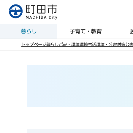
こ
の
ペ
ー
暮らし
子育て・教育
ジ
の
トップページ
暮らし
ごみ・環境
環境
生活環境・公害対策
公
先
本
頭
文
で
こ
す
こ
か
ら