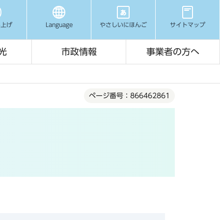
み上げ
Language
やさしいにほんご
サイトマップ
光
市政情報
事業者の方へ
ページ番号：866462861