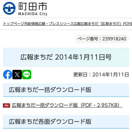
こ
の
ペ
トップページ
市政情報
広報・プレスリリース
広報
広報まちだ
「広報まちだ」PDF
ー
本
ジ
ページ番号：239918240
文
の
こ
先
広報まちだ 2014年1月11日号
こ
頭
か
で
ら
更新日：2014年1月11日
す
広報まちだ一括ダウンロード版
広報まちだ一括ダウンロード版（PDF・2,957KB）
広報まちだ各面ダウンロード版