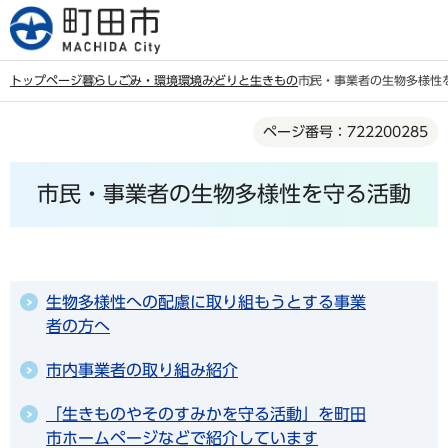
こ
の
ペ
トップページ
暮らし
ごみ・環境
環境
みどりと生きもの
市民・事業者の生物多様性
ー
本
ジ
ページ番号：722200285
文
の
こ
先
市民・事業者の生物多様性を守る活動
こ
頭
か
で
ら
す
生物多様性への配慮に取り組もうとする事業
者の方へ
市内事業者の取り組み紹介
「生きものやそのすみかを守る活動」を町田
市ホームページなどで紹介しています