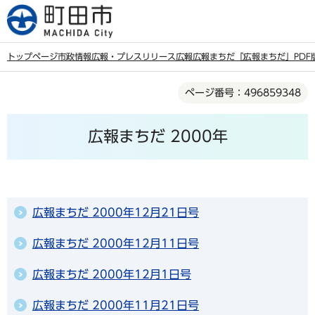
こ
の
ペ
トップページ
市政情報
広報・プレスリリース
広報
広報まちだ
「広報まちだ」PDF
ー
本
ジ
ページ番号：496859348
文
の
こ
先
広報まちだ 2000年
こ
頭
か
で
ら
す
広報まちだ 2000年12月21日号
広報まちだ 2000年12月11日号
広報まちだ 2000年12月1日号
広報まちだ 2000年11月21日号