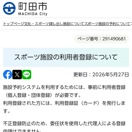
こ
の
ペ
トップページ
文化・スポーツ
貸し出し施設について
スポーツ施設の予約について
ー
本
ジ
ページ番号：291490681
文
の
こ
先
スポーツ施設の利用者登録について
こ
頭
か
で
ら
更新日：2026年5月27日
す
施設予約システムを利用するためには、事前に
利用者登録
（
個人登録
・
団体登録
）が必要です。
利用登録された方には、利用登録証（カード）を発行しま
す。
不正登録防止のため、委任状を使用した代理人による登録
申請はできません。