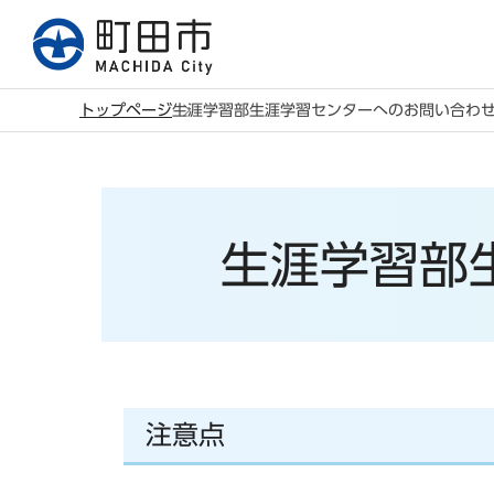
こ
の
ペ
ー
トップページ
生涯学習部生涯学習センターへのお問い合わ
ジ
本
の
文
先
こ
頭
こ
生涯学習部
で
か
す
ら
注意点