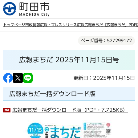
こ
の
ペ
トップページ
市政情報
広報・プレスリリース
広報
広報まちだ
「広報まちだ」PDF
ー
本
ジ
ページ番号：527299172
文
の
こ
先
広報まちだ 2025年11月15日号
こ
頭
か
で
ら
更新日：2025年11月15日
す
広報まちだ一括ダウンロード版
広報まちだ一括ダウンロード版（PDF・7,725KB）