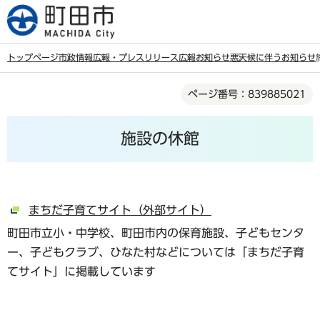
こ
の
ペ
トップページ
市政情報
広報・プレスリリース
広報
お知らせ
悪天候に伴うお知らせ
ー
本
ジ
ページ番号：839885021
文
の
こ
先
施設の休館
こ
頭
か
で
ら
す
まちだ子育てサイト（外部サイト）
町田市立小・中学校、町田市内の保育施設、子どもセンタ
ー、子どもクラブ、ひなた村などについては「まちだ子育
てサイト」に掲載しています