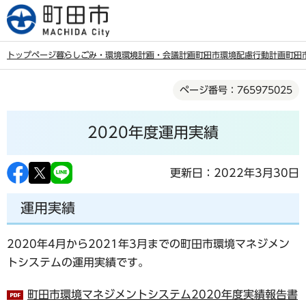
こ
の
ペ
トップページ
暮らし
ごみ・環境
環境
計画・会議
計画
町田市環境配慮行動計画
町田
ー
本
ジ
ページ番号：765975025
文
の
こ
先
2020年度運用実績
こ
頭
か
で
ら
更新日：2022年3月30日
す
運用実績
2020年4月から2021年3月までの町田市環境マネジメン
トシステムの運用実績です。
町田市環境マネジメントシステム2020年度実績報告書