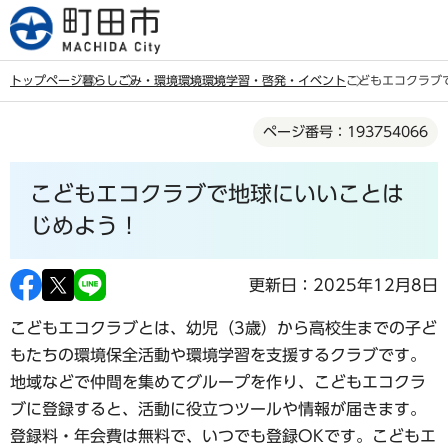
こ
の
ペ
トップページ
暮らし
ごみ・環境
環境
環境学習・啓発・イベント
こどもエコクラブ
ー
本
ジ
ページ番号：193754066
文
の
こ
先
こどもエコクラブで地球にいいことは
こ
頭
か
じめよう！
で
ら
す
更新日：2025年12月8日
こどもエコクラブとは、幼児（3歳）から高校生までの子ど
もたちの環境保全活動や環境学習を支援するクラブです。
地域などで仲間を集めてグループを作り、こどもエコクラ
ブに登録すると、活動に役立つツールや情報が届きます。
登録料・年会費は無料で、いつでも登録OKです。こどもエ