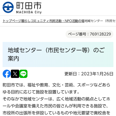
こ
の
ペ
トップページ
暮らし
コミュニティ
市民活動・NPO
活動の場
地域センター（市民セ
ー
本
ジ
ページ番号：769128229
文
の
こ
先
地域センター（市民センター等）のご
こ
頭
か
案内
で
ら
す
更新日：2023年1月26日
町田市では、福祉や教育、文化・芸術、スポーツなどあら
ゆる目的に応じて施設を設置しています。
そのなかで地域センターは、広く地域活動の拠点としてホ
ールや会議室を備えた市民の皆さんが利用できる施設で、
市役所の出張所を併設しているものや地元要望で廃校舎を