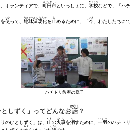
まちだし
がっこう
が、ボランティアで、
町田市
といっしょに、
学校
などで、「ハ
つか
ちきゅう
おんだんか
と
いま
ムを
使
って、
地球
温暖化
を
止
めるために、「
今
、わたしたちに
ハチドリ教室の様子
はなし
ひとしずく」ってどんなお
話
？
やま
かじ
け
いちわ
ドリのひとしずく」は、
山
の
火事
を
消
すために、
一羽
のハチド
みず
はなし