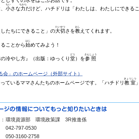
ひとしずくの
水
をはこぶお
話
です。
ちい
ちから
は、
小
さな
力
だけど、ハチドリは「わたしは、わたしにできる
。
たいせつ
おし
たしたちにできること」の
大切
さを
教
えてくれます。
はじ
きることから
始
めてみよう！
どう
さんしょう
球の冷やし方』（出版：ゆっくり
堂
）を
参照
る会」のホームページ（外部サイト）
きょうしつ
やっているママさんたちのホームページです。「ハチドリ
教室
課：
環境資源部 環境政策課 3R推進係
：
042-797-0530
050-3160-2758