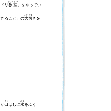
きょうしつ
チドリ
教室
」をやってい
たいせつ
できること」の
大切
さを
くち
みず
リが
口
ばしに
水
をふく