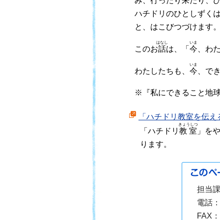
み、
行
ったり
来
たり、
ハチドリのひとしずく
と、はこびつづけます
はなし
いま
このお
話
は、「
今
、わ
いま
わたしたちも、
今
、で
※『私にできること地
「ハチドリ教室を伝え
きょうしつ
「ハチドリ
教室
」を
ります。
担当
電話
FAX：