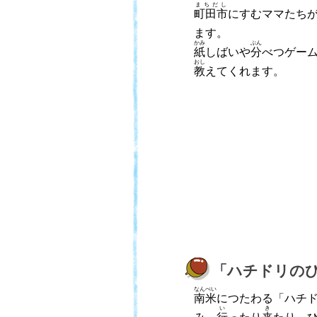
まちだし
町田市
にすむママたち
ます。
かみ
ぶん
紙
しばいや
分
べつゲー
おし
教
えてくれます。
「ハチドリの
なんべい
南米
につたわる「ハチ
い
き